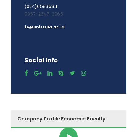
(024)6583584
0857-2647-3065
fe@unissula.ac.id
Social Info
Company Profile Economic Faculty