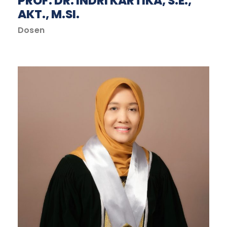
PROF. DR. INDRI KARTIKA, S.E.,
AKT., M.SI.
Dosen