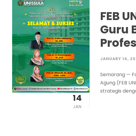
FEB U
Guru B
Profe
JANUARY 14, 2
Semarang — Fak
Agung (FEB UN
strategis deng
14
JAN