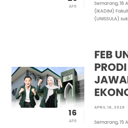
Semarang, 18 A
APR
(IKADIM) Fakul
(UNISSULA) suk
FEB U
PRODI 
JAWA
EKONO
APRIL 16, 2026
16
APR
Semarang, 15 A