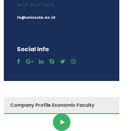
0857-2647-3065
fe@unissula.ac.id
Social Info
Company Profile Economic Faculty