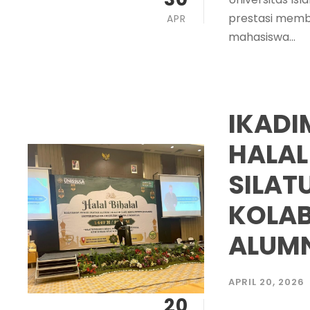
prestasi memb
APR
mahasiswa...
IKADI
HALAL
SILAT
KOLAB
ALUM
APRIL 20, 2026
20