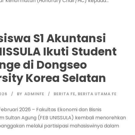
ar Kehormatan (Honorary Chair/HC) kepada...
iswa S1 Akuntansi
ISSULA Ikuti Student
nge di Dongseo
sity Korea Selatan
026
BY
ADMINFE
BERITA FE
,
BERITA UTAMA FE
ebruari 2026 – Fakultas Ekonomi dan Bisnis
lam Sultan Agung (FEB UNISSULA) kembali menorehkan
anggakan melalui partisipasi mahasiswinya dalam