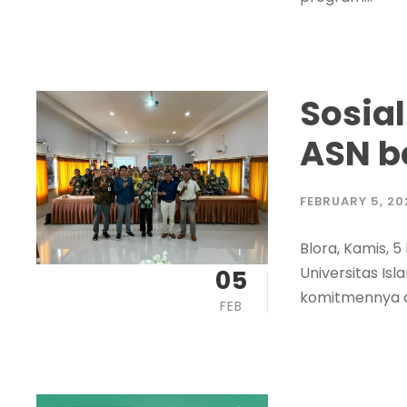
Sosial
ASN b
FEBRUARY 5, 20
Blora, Kamis, 5
Universitas Is
05
komitmennya d
FEB