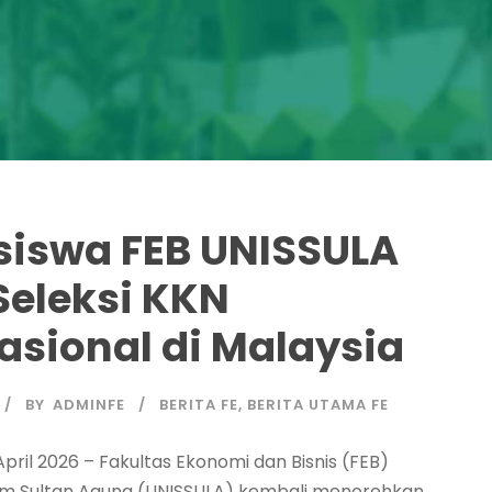
iswa FEB UNISSULA
Seleksi KKN
asional di Malaysia
BY
ADMINFE
BERITA FE
,
BERITA UTAMA FE
pril 2026 – Fakultas Ekonomi dan Bisnis (FEB)
lam Sultan Agung (UNISSULA) kembali menorehkan