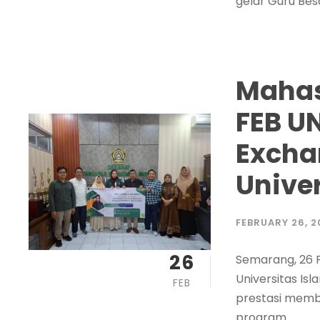
gelar Guru Bes
Mahas
FEB UN
Excha
Univer
FEBRUARY 26, 2
26
Semarang, 26 F
Universitas Is
FEB
prestasi memb
program...