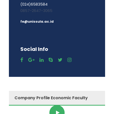
(024)6583584
0857-2647-3065
fe@unissula.ac.id
Social Info
Company Profile Economic Faculty