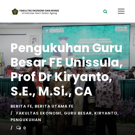
Pengukuhan Guru
Besar FE Unissula,
Prof Dr Kiryanto,
S.E., M.Si., CA
BERITA FE
,
BERITA UTAMA FE
FAKULTAS EKONOMI
,
GURU BESAR
,
KIRYANTO
,
PENGUKUHAN
0